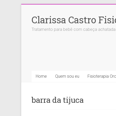
Skip
to
Clarissa Castro Fis
content
Tratamento para bebê com cabeça achatada (pl
Home
Quem sou eu
Fisioterapia Oro
barra da tijuca