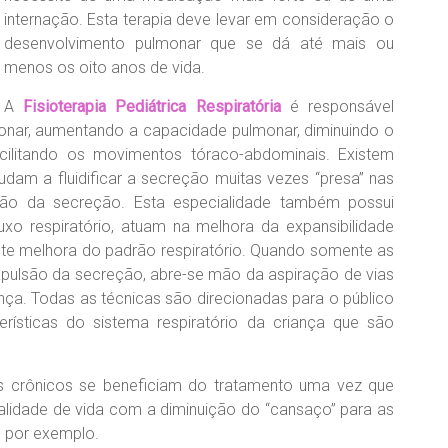
internação. Esta terapia deve levar em consideração o
desenvolvimento pulmonar que se dá até mais ou
menos os oito anos de vida.
A
Fisioterapia Pediátrica Respiratória
é responsável
lmonar, aumentando a capacidade pulmonar, diminuindo o
acilitando os movimentos tóraco-abdominais. Existem
am a fluidificar a secreção muitas vezes “presa” nas
lsão da secreção. Esta especialidade também possui
xo respiratório, atuam na melhora da expansibilidade
nte melhora do padrão respiratório. Quando somente as
expulsão da secreção, abre-se mão da aspiração de vias
nça. Todas as técnicas são direcionadas para o público
erísticas do sistema respiratório da criança que são
os crônicos se beneficiam do tratamento uma vez que
lidade de vida com a diminuição do “cansaço” para as
s por exemplo.