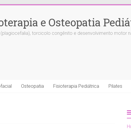
ioterapia e Osteopatia Pediá
agiocefalia), torcicolo congênito e desenvolvimento motor na
facial
Osteopatia
Fisioterapia Pediátrica
Pilates
H