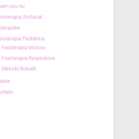
uem sou eu
sioterapia Orofacial
steopatia
sioterapia Pediátrica
Fisioterapia Motora
Fisioterapia Respiratória
Método Bobath
lates
ontato